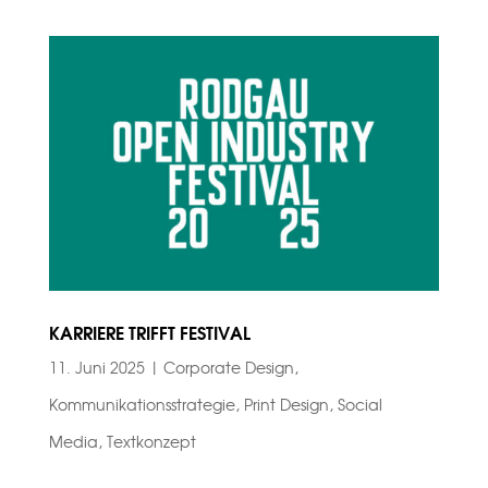
KARRIERE TRIFFT FESTIVAL
11. Juni 2025
|
Corporate Design
,
Kommunikationsstrategie
,
Print Design
,
Social
Media
,
Textkonzept