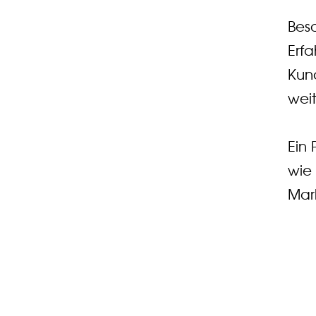
Bes
Erf
Kun
wei
Ein 
wie
Mar