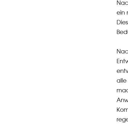
Nac
ein 
Dies
Bedü
Nac
Ent
ent
all
mac
Anwe
Kom
reg