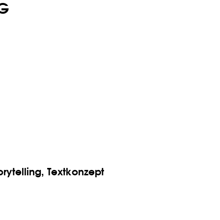
G
orytelling,
Textkonzept